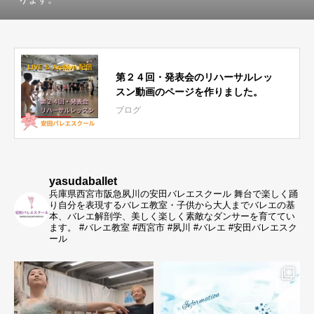
第２４回・発表会のリハーサルレッ
スン動画のページを作りました。
ブログ
yasudaballet
兵庫県西宮市阪急夙川の安田バレエスクール
舞台で楽しく踊
り自分を表現するバレエ教室・子供から大人までバレエの基
本、バレエ解剖学、美しく楽しく素敵なダンサーを育ててい
ます。
#バレエ教室 #西宮市 #夙川 #バレエ #安田バレエスク
ール