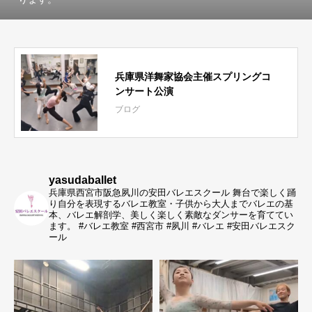
兵庫県洋舞家協会主催スプリングコ
ンサート公演
ブログ
yasudaballet
兵庫県西宮市阪急夙川の安田バレエスクール
舞台で楽しく踊
り自分を表現するバレエ教室・子供から大人までバレエの基
本、バレエ解剖学、美しく楽しく素敵なダンサーを育ててい
ます。
#バレエ教室 #西宮市 #夙川 #バレエ #安田バレエスク
ール